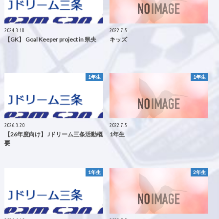
2024.3.18
2022.7.5
【GK】 Goal Keeper project in 県央
キッズ
1年生
1年生
2026.3.20
2022.7.5
【26年度向け】 Jドリーム三条活動概
1年生
要
1年生
2年生