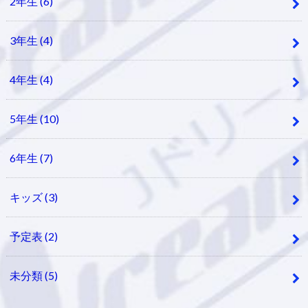
2年生
(6)
3年生
(4)
4年生
(4)
5年生
(10)
6年生
(7)
キッズ
(3)
予定表
(2)
未分類
(5)