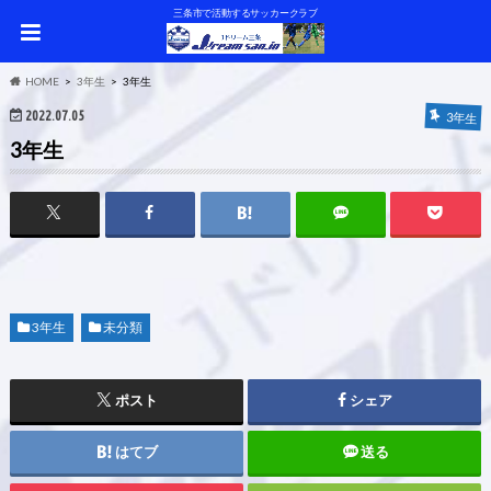
三条市で活動するサッカークラブ
HOME
3年生
3年生
2022.07.05
3年生
3年生
3年生
未分類
ポスト
シェア
はてブ
送る